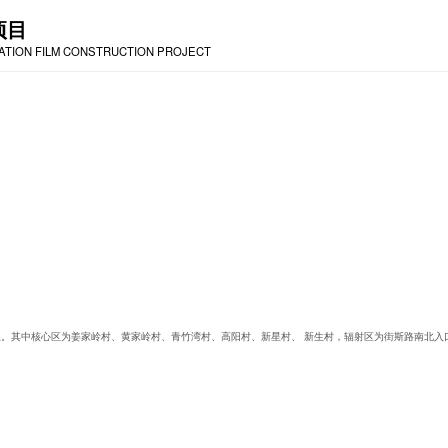
项目
RATION FILM CONSTRUCTION PROJECT
民小组。其中核心区为姜家岭村、黄家岭村、青竹湾村、高阳村、新星村、 新生村，辐射区为街斯路南北入