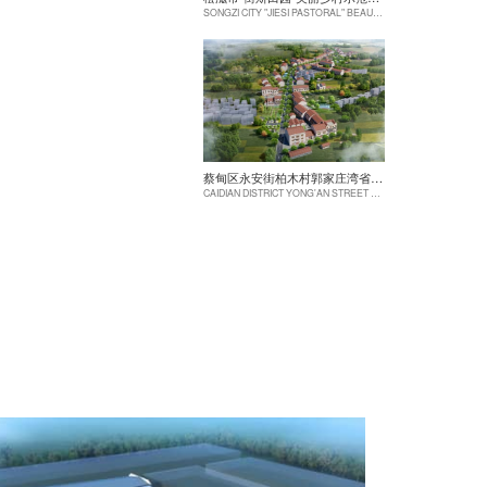
SONGZI CITY "JIESI PASTORAL" BEAUTIFUL RURAL DEMONSTRATION FILM CONSTRUCTION PROJECT
蔡甸区永安街柏木村郭家庄湾省级美丽乡村试点建设项目
CAIDIAN DISTRICT YONG'AN STREET CYPRESS VILLAGE GUOJIAZHUANG BAY PROVINCIAL BEAUTIFUL VILLAGE PILOT CONSTRUCTION PROJECT