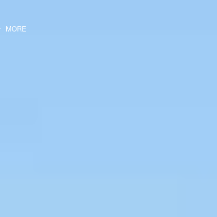
诚信理性的经营行为，树立优秀以至卓越
MORE
MORE
MORE
MORE