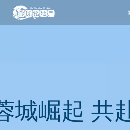
蓉城崛起 共
精益求精·稳
蓉城崛起 共