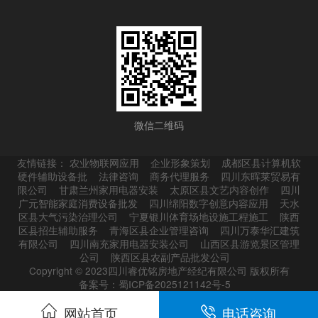
微信二维码
友情链接：
农业物联网应用
企业形象策划
成都区县计算机软
硬件辅助设备批
法律咨询
商务代理服务
四川东晖莱贸易有
限公司
甘肃兰州家用电器安装
太原区县文艺内容创作
四川
广元智能家庭消费设备批发
四川绵阳数字创意内容应用
天水
区县大气污染治理公司
宁夏银川体育场地设施工程施工
陕西
区县招生辅助服务
青海区县企业管理咨询
四川万泰华汇建筑
有限公司
四川南充家用电器安装公司
山西区县游览景区管理
公司
陕西区县农副产品批发公司
Copyright © 2023四川睿优铭房地产经纪有限公司 版权所有
备案号：蜀ICP备2025121142号-5
网站首页
电话咨询