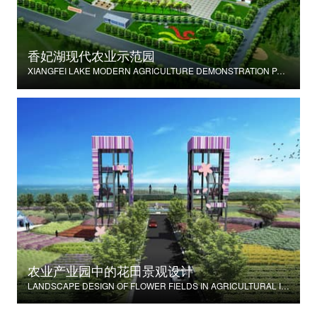
香妃湖现代农业示范园
XIANGFEI LAKE MODERN AGRICULTURE DEMONSTRATION PARK
农业产业园中的花田景观设计
LANDSCAPE DESIGN OF FLOWER FIELDS IN AGRICULTURAL INDUSTRIAL PARK